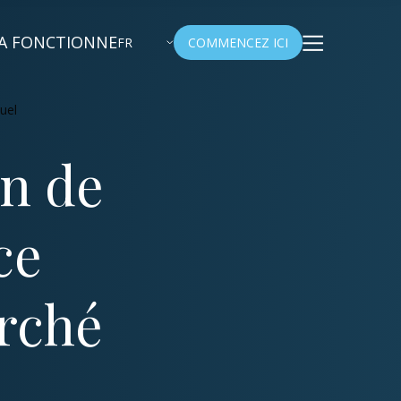
A FONCTIONNE
FR
COMMENCEZ ICI
el​
n de
ce
rché