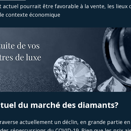
actuel pourrait être favorable à la vente, les lieux
s le contexte économique
actuel du marché des diamants?
averse actuellement un déclin, en grande partie en
des répercussions du COVID-19. Bien que les prix a