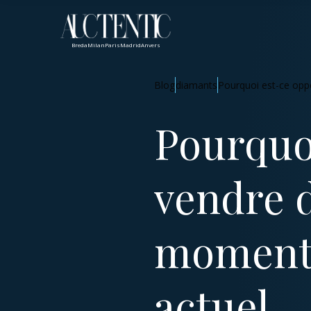
Breda
Milan
Paris
Madrid
Anvers
Blog
diamants
Pourquoi est-ce opp
Pourquo
vendre 
moment?
actuel​