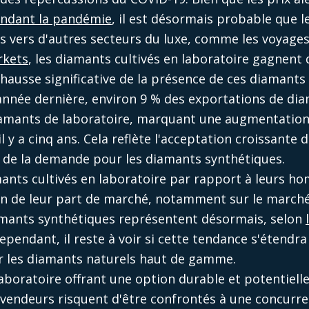
endant la pandémie
, il est désormais probable que
s vers d'autres secteurs du luxe, comme les voyages 
rkets
, les diamants cultivés en laboratoire gagnent 
ausse significative de la présence de ces diamants 
 l'année dernière, environ 9 % des exportations de d
iamants de laboratoire, marquant une augmentation 
l y a cinq ans. Cela reflète l'acceptation croissante 
 de la demande pour les diamants synthétiques.
mants cultivés en laboratoire par rapport à leurs h
on de leur part de marché, notamment sur le marché
iamants synthétiques représentent désormais, selon
ependant, il reste à voir si cette tendance s'étendr
r les diamants naturels haut de gamme.​
laboratoire offrant une option durable et potentiel
s vendeurs risquent d'être confrontés à une concurr