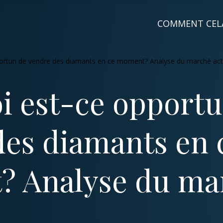
COMMENT CEL
ortun de vendre des diamants en ce moment? Analyse du marché actu
i est-ce opportu
des diamants en 
 Analyse du ma