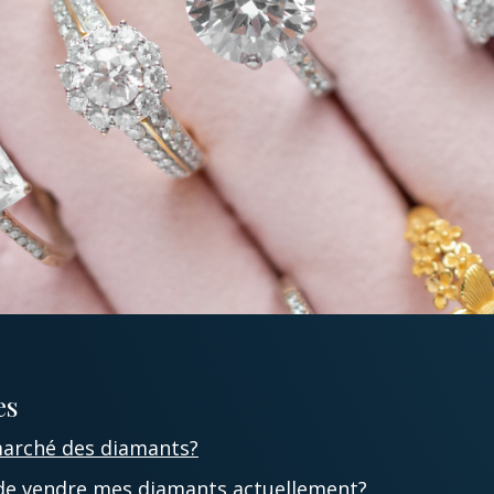
es
 marché des diamants?
 de vendre mes diamants actuellement?