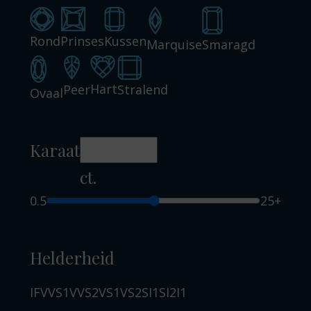
Rond
Prinses
Kussen
Marquise
Smaragd
Hart
Peer
Stralend
Ovaal
Karaat
ct.
0.5
25+
Helderheid
IF
VVS1
VVS2
VS1
VS2
SI1
SI2
I1