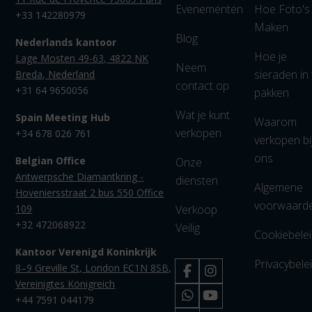
Evenementen
Hoe Foto's
+33 142280979
Maken
Blog
Nederlands kantoor
Hoe je
Lage Mosten 49-63, 4822 NK
Neem
sieraden in 
Breda, Nederland
contact op
+31 64 9650056
pakken
Wat je kunt
Spain Meeting Hub
Waarom
verkopen
+34 678 026 761
verkopen bi
ons
Belgian Office
Onze
Antwerpsche Diamantkring -
diensten
Algemene
Hoveniersstraat 2 bus 550 Office
voorwaard
109
Verkoop
+32 472068922
Veilig
Cookiebele
Kantoor Verenigd Koninkrijk
Privacybele
8–9 Greville St, London EC1N 8SB,
Vereinigtes Königreich
+44 7591 044179