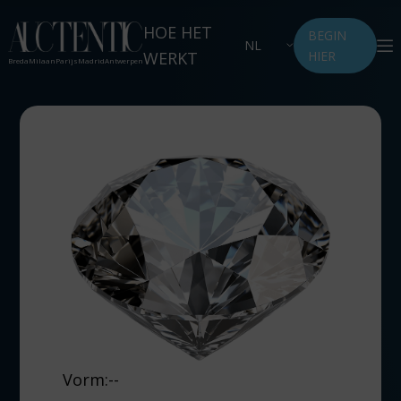
HOE HET
BEGIN
NL
WERKT
HIER
Breda
Milaan
Parijs
Madrid
Antwerpen
Vorm:
--