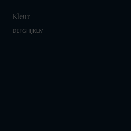
Kleur
D
E
F
G
H
I
J
K
L
M