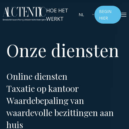
HOE HET
BEGIN
NL
WERKT
HIER
Breda
Milaan
Parijs
Madrid
Antwerpen
Onze diensten
Online diensten
Taxatie op kantoor
Waardebepaling van
waardevolle bezittingen aan
huis