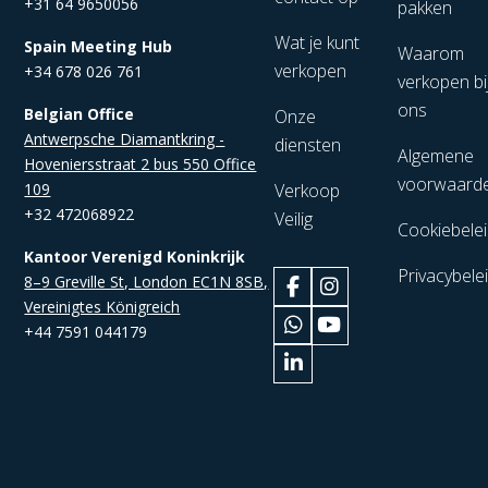
+31 64 9650056
pakken
Wat je kunt
Spain Meeting Hub
Waarom
verkopen
+34 678 026 761
verkopen bi
ons
Belgian Office
Onze
Antwerpsche Diamantkring -
diensten
Algemene
Hoveniersstraat 2 bus 550 Office
voorwaard
109
Verkoop
+32 472068922
Veilig
Cookiebele
Kantoor Verenigd Koninkrijk
Privacybele
8–9 Greville St, London EC1N 8SB,
Vereinigtes Königreich
+44 7591 044179