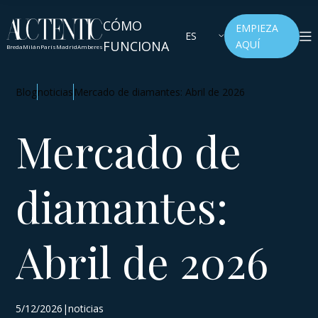
CÓMO
EMPIEZA
ES
FUNCIONA
AQUÍ
Breda
Milán
París
Madrid
Amberes
Blog
noticias
Mercado de diamantes: Abril de 2026
Mercado de
diamantes:
Abril de 2026
5/12/2026|noticias