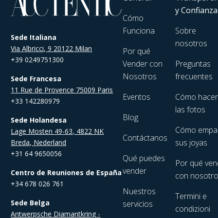
y Confianza
Cómo
Funciona
Sobre
Sede Italiana
nosotros
Via Albricci, 9 20122 Milan
Por qué
+39 0249751300
Vender con
Preguntas
Nosotros
frecuentes
Sede Francesa
11 Rue de Provence 75009 Paris
Eventos
Cómo hace
+33 142280979
las fotos
Blog
Sede Holandesa
Cómo empa
Lage Mosten 49-63, 4822 NK
Contáctanos
sus joyas
Breda, Nederland
+31 64 9650056
Qué puedes
Por qué ven
vender
Centro de Reuniones de España
con nosotr
+34 678 026 761
Nuestros
Termini e
Sede Belga
servicios
condizioni
Antwerpsche Diamantkring -