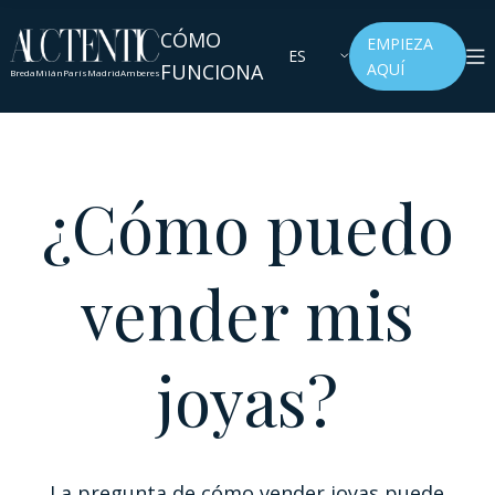
CÓMO
EMPIEZA
ES
FUNCIONA
AQUÍ
Breda
Milán
París
Madrid
Amberes
¿Cómo puedo
vender mis
joyas?
La pregunta de cómo vender joyas puede