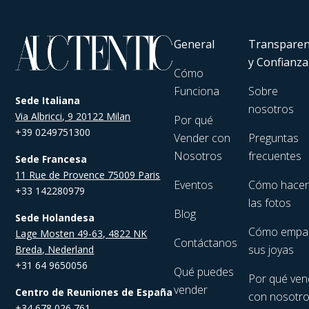
General
Transparen
y Confianza
Cómo
Funciona
Sobre
Sede Italiana
nosotros
Via Albricci, 9 20122 Milan
Por qué
+39 0249751300
Vender con
Preguntas
Nosotros
frecuentes
Sede Francesa
11 Rue de Provence 75009 Paris
Eventos
Cómo hace
+33 142280979
las fotos
Blog
Sede Holandesa
Cómo empa
Lage Mosten 49-63, 4822 NK
Contáctanos
sus joyas
Breda, Nederland
+31 64 9650056
Qué puedes
Por qué ven
vender
Centro de Reuniones de España
con nosotr
+34 678 026 761