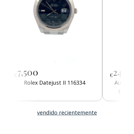
7,500
24,0
€
€
Rolex Datejust II 116334
Audema
Offsh
Alb
vendido recientemente