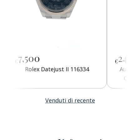
7,500
24,0
€
€
Rolex Datejust II 116334
Audema
Offsh
Alb
Venduti di recente