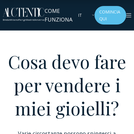
COME
COMINCIA
IT
FUNZIONA
QUI
Breda
Milano
Parigi
Madrid
Anversa
Cosa devo fare
per vendere i
miei gioielli?
Varie circostanze possono spingerci a