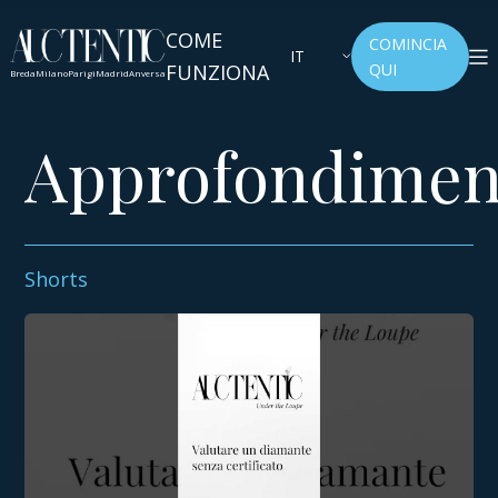
COME
COMINCIA
IT
FUNZIONA
QUI
Breda
Milano
Parigi
Madrid
Anversa
Approfondiment
Shorts