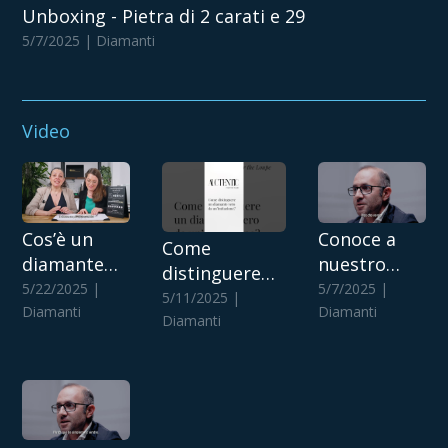
Unboxing - Pietra di 2 carati e 29
5/7/2025 | Diamanti
Video
Cos’è un
Conoce a
Come
diamante
nuestro
distinguere
perfetto?
cofundador:
5/22/2025 |
5/7/2025 |
un diamante
5/11/2025 |
Diamanti
La historia
Diamanti
vero da
Diamanti
de
un’imitazione?
Auctentic