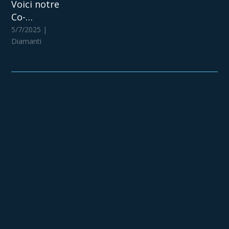
Voici notre
Co-
Fondateur :
5/7/2025 |
L'histoire
Diamanti
d'Auctentic