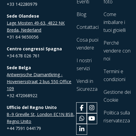
Eventi
foto
+33 142280979
Blog
Come
Sede Olandese
imballare i
Lage Mosten 49-63, 4822 NK
Contattaci
tuoi gioielli
Breda, Nederland
+31 64 9650056
Cosa puoi
Perché
vendere
Centro congressi Spagna
vendere con
+34 678 026 761
noi
I nostri
Sede Belga
servizi
Termini e
Antwerpsche Diamantkring -
condizioni
Vendi in
Hoveniersstraat 2 bus 550 Office
109
Sicurezza
Gestione dei
+32 472068922
Cookie
Ufficio del Regno Unito
Politica sulla
8–9 Greville St, London EC1N 8SB,
riservatezza
Regno Unito
+44 7591 044179