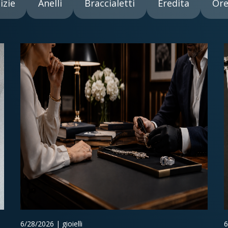
izie
Anelli
Braccialetti
Eredita
Ore
6/28/2026 | gioielli
6