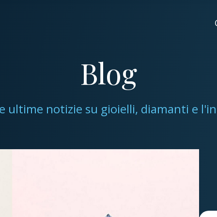
Blog
le ultime notizie su gioielli, diamanti e l'i