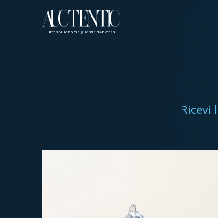
Breda
Milano
Parigi
Madrid
Anversa
Ricevi 