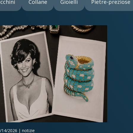
cchini
Collane
Gioielli
Pietre-preziose
/14/2026 | notizie