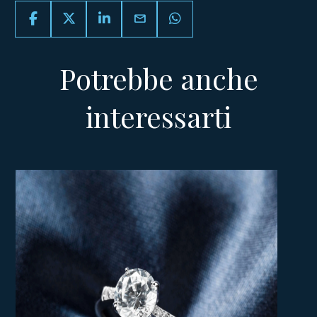
email
Potrebbe anche
interessarti