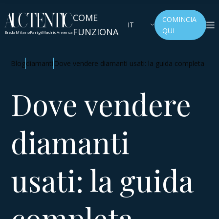
COME
COMINCIA
IT
FUNZIONA
QUI
Breda
Milano
Parigi
Madrid
Anversa
Blog
diamanti
Dove vendere diamanti usati: la guida completa
Dove vendere
diamanti
usati: la guida
completa