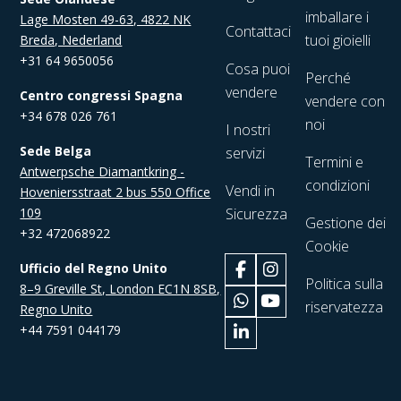
imballare i
Lage Mosten 49-63, 4822 NK
Contattaci
tuoi gioielli
Breda, Nederland
+31 64 9650056
Cosa puoi
Perché
vendere
Centro congressi Spagna
vendere con
+34 678 026 761
noi
I nostri
Sede Belga
servizi
Termini e
Antwerpsche Diamantkring -
condizioni
Vendi in
Hoveniersstraat 2 bus 550 Office
109
Sicurezza
Gestione dei
+32 472068922
Cookie
Ufficio del Regno Unito
Politica sulla
8–9 Greville St, London EC1N 8SB,
riservatezza
Regno Unito
+44 7591 044179