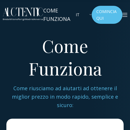
COME
COMINCIA
IT
FUNZIONA
QUI
Breda
Milano
Parigi
Madrid
Anversa
Come
Funziona
Come riusciamo ad aiutarti ad ottenere il
miglior prezzo in modo rapido, semplice e
sicuro: