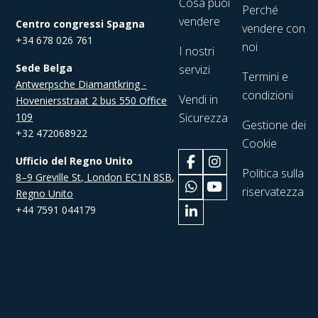
Cosa puoi
Perché
vendere
Centro congressi Spagna
vendere con
+34 678 026 761
noi
I nostri
Sede Belga
servizi
Termini e
Antwerpsche Diamantkring -
condizioni
Vendi in
Hoveniersstraat 2 bus 550 Office
109
Sicurezza
Gestione dei
+32 472068922
Cookie
Ufficio del Regno Unito
Politica sulla
8–9 Greville St, London EC1N 8SB,
riservatezza
Regno Unito
+44 7591 044179