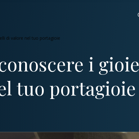
lli di valore nel tuo portagioie
onoscere i gioiel
el tuo portagioie