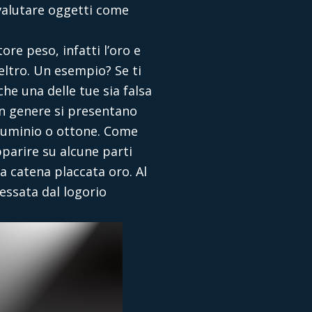
 valutare oggetti come
re peso, infatti l’oro e
peltro. Un esempio? Se ti
che una delle tue sia falsa
 in genere si presentano
lluminio o ottone. Come
parire su alcune parti
na catena placcata oro. Al
ressata dal logorio