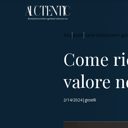
Breda
Milano
Parigi
Madrid
Anversa
Blog
gioielli
Come riconoscere i gioie
Come ric
valore n
2/14/2024|gioielli