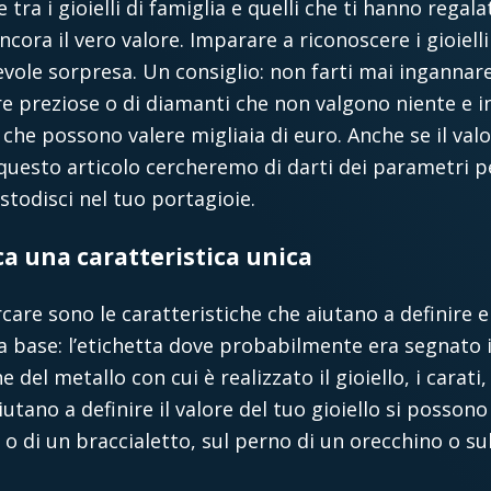
tra i gioielli di famiglia e quelli che ti hanno regal
ncora il vero valore. Imparare a riconoscere i gioiell
evole sorpresa. Un consiglio: non farti mai ingannar
tre preziose o di diamanti che non valgono niente e 
he possono valere migliaia di euro. Anche se il val
 questo articolo cercheremo di darti dei parametri per
stodisci nel tuo portagioie.
rca una caratteristica unica
care sono le caratteristiche che aiutano a definire e
la base: l’etichetta dove probabilmente era segnato 
e del metallo con cui è realizzato il gioiello, i carati,
aiutano a definire il valore del tuo gioiello si posson
 o di un braccialetto, sul perno di un orecchino o sul