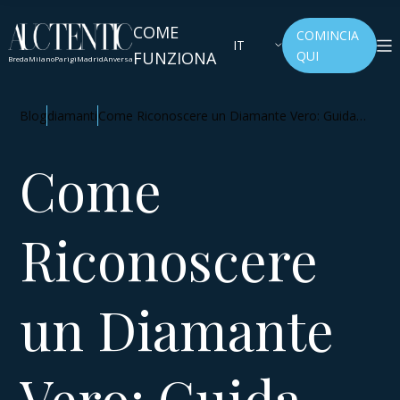
COME
COMINCIA
IT
FUNZIONA
QUI
Breda
Milano
Parigi
Madrid
Anversa
Blog
diamanti
Come Riconoscere un Diamante Vero: Guida
Pratica per Identificare l'Autenticità
Come
Riconoscere
un Diamante
Vero: Guida