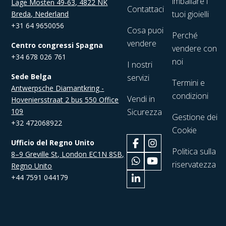
imballare i
Lage Mosten 49-63, 4822 NK
Contattaci
tuoi gioielli
Breda, Nederland
+31 64 9650056
Cosa puoi
Perché
vendere
Centro congressi Spagna
vendere con
+34 678 026 761
noi
I nostri
Sede Belga
servizi
Termini e
Antwerpsche Diamantkring -
condizioni
Vendi in
Hoveniersstraat 2 bus 550 Office
109
Sicurezza
Gestione dei
+32 472068922
Cookie
Ufficio del Regno Unito
Politica sulla
8–9 Greville St, London EC1N 8SB,
riservatezza
Regno Unito
+44 7591 044179