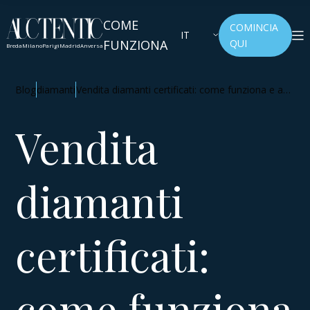
COME
COMINCIA
IT
FUNZIONA
QUI
Breda
Milano
Parigi
Madrid
Anversa
Blog
diamanti
Vendita diamanti certificati: come funziona e a
chi rivolgersi
Vendita
diamanti
certificati:
come funziona