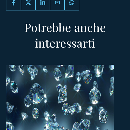
email
Potrebbe anche
interessarti