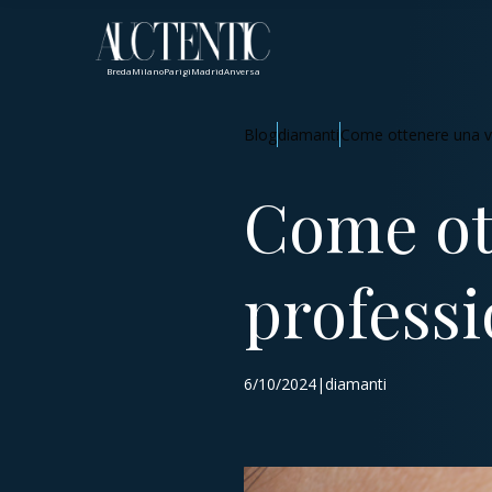
Breda
Milano
Parigi
Madrid
Anversa
Blog
diamanti
Come ottenere una va
Come ot
professi
6/10/2024|diamanti