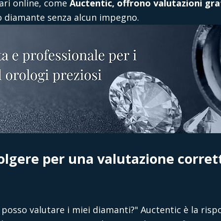
iari online, come
Auctentic, offrono valutazioni gra
uo diamante senza alcun impegno.
volgere per una valutazione corret
posso valutare i miei diamanti
?" Auctentic è la risp