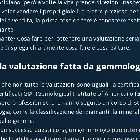
tidiano, però a volte la vita prende direzioni inaspet
o voler
vendere i propri gioielli
o pietre preziose per 
ella vendita, la prima cosa da fare è conoscere esat
mante.
mante
? Cosa fare per ottenere una valutazione seria
e ti spiega chiaramente cosa fare e cosa evitare.
la valutazione fatta da gemmologi 
che non tutte le valutazioni sono uguali: la certifi
rtificati GIA (Gemological Institute of America) o IG
vero professionisti che hanno seguito un corso di s
gia, come la classificazione dei diamanti, la mineralo
 delle gemme.
con successo questi corsi, un gemmologo può otten
he lo abilita a valutare diamanti e pietre preziose e r