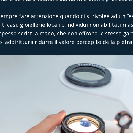
empre fare attenzione quando ci si rivolge ad un “es
i casi, gioiellerie locali o individui non abilitati ril
spesso scritti a mano
, che non offrono le stesse gar
 addirittura ridurre il valor
e percepito della pietra 