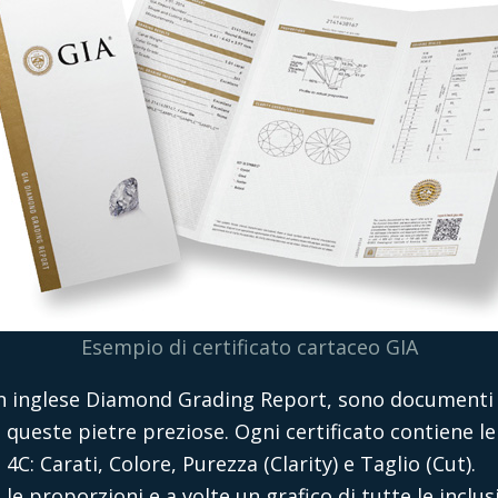
Esempio di certificato cartaceo GIA
, in inglese Diamond Grading Report, sono documenti 
 queste pietre preziose. Ogni certificato contiene le
C: Carati, Colore, Purezza (Clarity) e Taglio (Cut).
e le proporzioni e a volte un grafico di tutte le inclus