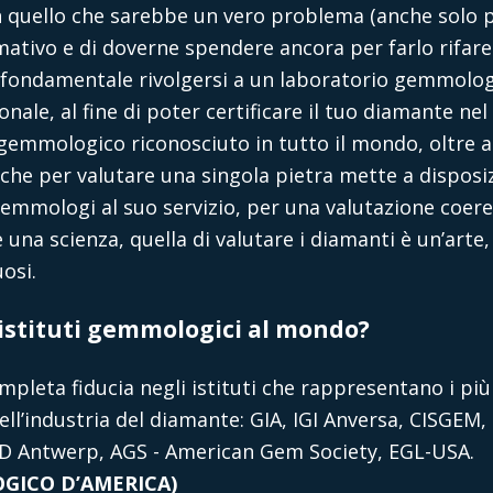
n quello che sarebbe un vero problema (anche solo pe
mativo e di doverne spendere ancora per farlo rifare
è fondamentale rivolgersi a un laboratorio gemmolo
nale, al fine di poter certificare il tuo diamante ne
 gemmologico riconosciuto in tutto il mondo, oltre a
che per valutare una singola pietra mette a disposiz
emmologi al suo servizio, per una valutazione coere
 una scienza, quella di valutare i diamanti è un’arte,
osi.
i istituti gemmologici al mondo?
mpleta fiducia negli istituti che rappresentano i più
’industria del diamante: GIA, IGI Anversa, CISGEM, I
D Antwerp, AGS - American Gem Society, EGL-USA.
GICO D’AMERICA)