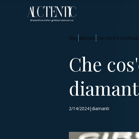
Breda
Milano
Parigi
Madrid
Anversa
Blog
diamanti
Che cos'è il certific
Che cos'è
diamant
2/14/2024|diamanti