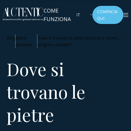
COME
COMINCIA
IT
FUNZIONA
QUI
Breda
Milano
Parigi
Madrid
Anversa
Blog
pietre-
Dove si trovano le pietre preziose e come
preziose
vengono estratte?
Dove si
trovano le
pietre