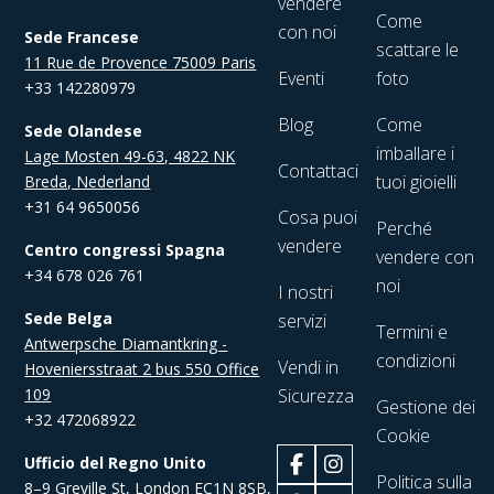
vendere
Come
con noi
Sede Francese
scattare le
11 Rue de Provence 75009 Paris
Eventi
foto
+33 142280979
Blog
Come
Sede Olandese
imballare i
Lage Mosten 49-63, 4822 NK
Contattaci
tuoi gioielli
Breda, Nederland
+31 64 9650056
Cosa puoi
Perché
vendere
Centro congressi Spagna
vendere con
+34 678 026 761
noi
I nostri
Sede Belga
servizi
Termini e
Antwerpsche Diamantkring -
condizioni
Vendi in
Hoveniersstraat 2 bus 550 Office
109
Sicurezza
Gestione dei
+32 472068922
Cookie
Ufficio del Regno Unito
Politica sulla
8–9 Greville St, London EC1N 8SB,