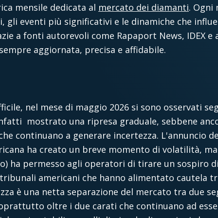
rica mensile dedicata al
mercato dei diamanti
. Ogni
i, gli eventi più significativi e le dinamiche che inf
zie a fonti autorevoli come Rapaport News, IDEX e alt
empre aggiornata, precisa e affidabile.
icile, nel mese di maggio 2026 si sono osservati segn
nfatti mostrato una ripresa graduale, sebbene anco
che continuano a generare incertezza. L'annuncio de
icana ha creato un breve momento di volatilità, ma
lio) ha permesso agli operatori di tirare un sospiro d
 tribunali americani che hanno alimentato cautela tra 
zza è una netta separazione del mercato tra due seg
soprattutto oltre i due carati che continuano ad esse