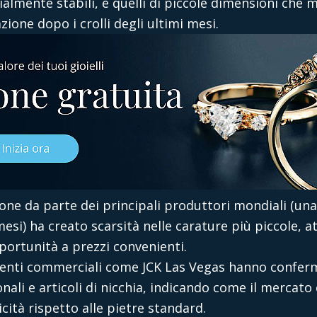
almente stabili, e quelli di piccole dimensioni che
azione dopo i crolli degli ultimi mesi.
ione da parte dei principali produttori mondiali (u
esi) ha creato scarsità nelle carature più piccole, at
portunità a prezzi convenienti.
venti commerciali come JCK Las Vegas hanno conferm
onali e articoli di nicchia, indicando come il merc
icità rispetto alle pietre standard.