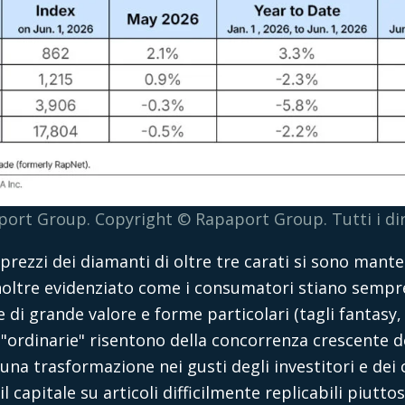
ort Group. Copyright © Rapaport Group. Tutti i diri
ezzi dei diamanti di oltre tre carati si sono mantenu
 inoltre evidenziato come i consumatori stiano sempr
 di grande valore e forme particolari (tagli fantasy, s
 "ordinarie" risentono della concorrenza crescente de
na trasformazione nei gusti degli investitori e dei c
 capitale su articoli difficilmente replicabili piutt