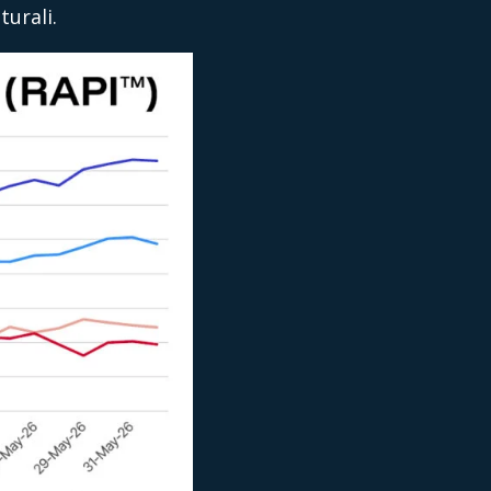
urali.