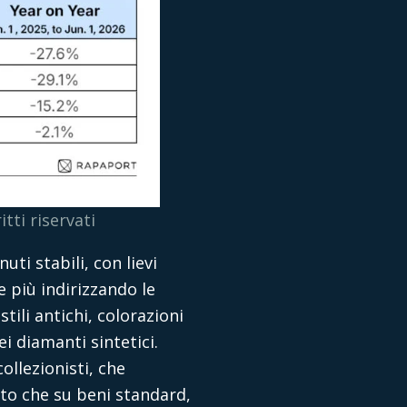
tti riservati
ti stabili, con lievi
e più indirizzando le
tili antichi, colorazioni
i diamanti sintetici.
ollezionisti, che
osto che su beni standard,