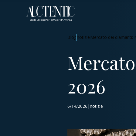
Breda
Milano
Parigi
Madrid
Anversa
Blog
notizie
Mercato dei diamanti:
Mercato
2026
6/14/2026|notizie