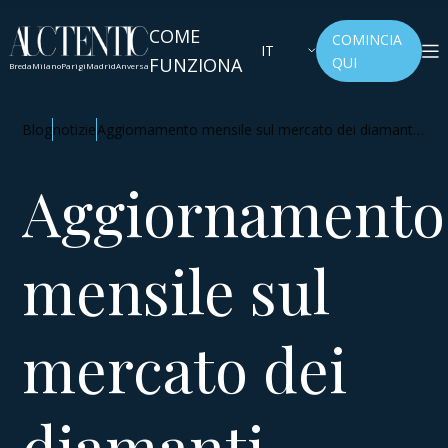
COME
COMINCIA
IT
FUNZIONA
QUI
Breda
Milano
Parigi
Madrid
Anversa
Blog
notizie
Aggiornamento mensile sul mercato dei diamanti -
Settembre 2024
Aggiornamento
mensile sul
mercato dei
diamanti -