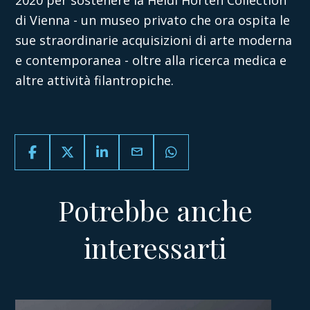
2020 per sostenere la Heidi Horten Collection
di Vienna - un museo privato che ora ospita le
sue straordinarie acquisizioni di arte moderna
e contemporanea - oltre alla ricerca medica e
altre attività filantropiche.
email
Potrebbe anche
interessarti