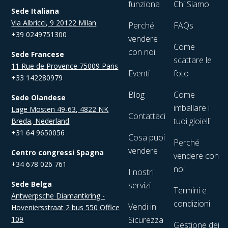
funziona
Chi Siamo
Sede Italiana
Via Albricci, 9 20122 Milan
Perché
FAQs
+39 0249751300
vendere
Come
con noi
Sede Francese
scattare le
11 Rue de Provence 75009 Paris
Eventi
foto
+33 142280979
Blog
Come
Sede Olandese
imballare i
Lage Mosten 49-63, 4822 NK
Contattaci
tuoi gioielli
Breda, Nederland
+31 64 9650056
Cosa puoi
Perché
vendere
Centro congressi Spagna
vendere con
+34 678 026 761
noi
I nostri
Sede Belga
servizi
Termini e
Antwerpsche Diamantkring -
condizioni
Vendi in
Hoveniersstraat 2 bus 550 Office
109
Sicurezza
Gestione dei