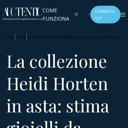
COME
COMINCIA
IT
FUNZIONA
QUI
Breda
Milano
Parigi
Madrid
Anversa
Blog
gioielli
La collezione Heidi Horten in asta: stima gioielli da
record
La collezione
Heidi Horten
in asta: stima
gioielli da