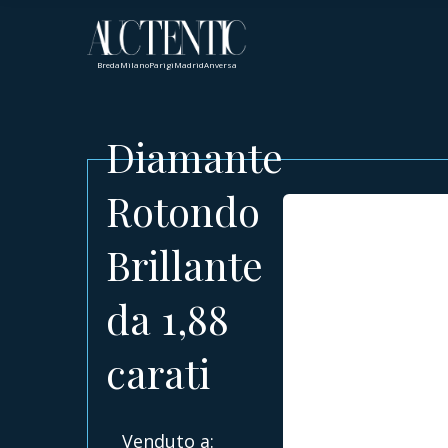
Breda
Milano
Parigi
Madrid
Anversa
Diamante
Rotondo
Brillante
da 1,88
carati
Venduto a: