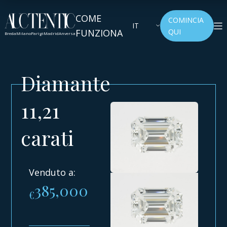
COME
COMINCIA
IT
FUNZIONA
QUI
Breda
Milano
Parigi
Madrid
Anversa
Diamante
11,21
carati
Venduto a:
385,000
€