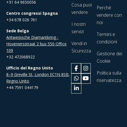
+31 64 9650056
Cosa puoi
Perché
vendere
Centro congressi Spagna
vendere con
+34 678 026 761
noi
I nostri
Sede Belga
servizi
Termini e
Antwerpsche Diamantkring -
condizioni
Vendi in
Hoveniersstraat 2 bus 550 Office
109
Sicurezza
Gestione dei
+32 472068922
Cookie
Ufficio del Regno Unito
Politica sulla
8–9 Greville St, London EC1N 8SB,
riservatezza
Regno Unito
+44 7591 044179