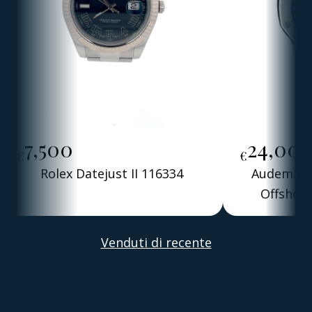
7,500
24,00
€
€
Rolex Datejust II 116334
Audemars 
Offshore
Alber
Venduti di recente