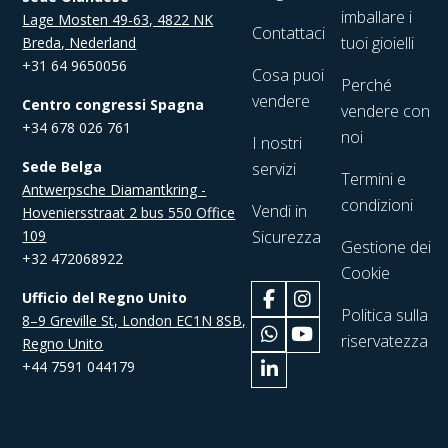
imballare i
Lage Mosten 49-63, 4822 NK
Contattaci
tuoi gioielli
Breda, Nederland
+31 64 9650056
Cosa puoi
Perché
vendere
Centro congressi Spagna
vendere con
+34 678 026 761
noi
I nostri
Sede Belga
servizi
Termini e
Antwerpsche Diamantkring -
condizioni
Vendi in
Hoveniersstraat 2 bus 550 Office
109
Sicurezza
Gestione dei
+32 472068922
Cookie
Ufficio del Regno Unito
Politica sulla
8–9 Greville St, London EC1N 8SB,
riservatezza
Regno Unito
+44 7591 044179