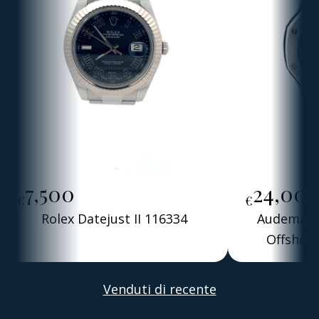
7,500
24,00
€
€
Rolex Datejust II 116334
Audemars 
Offshore
Alber
Venduti di recente