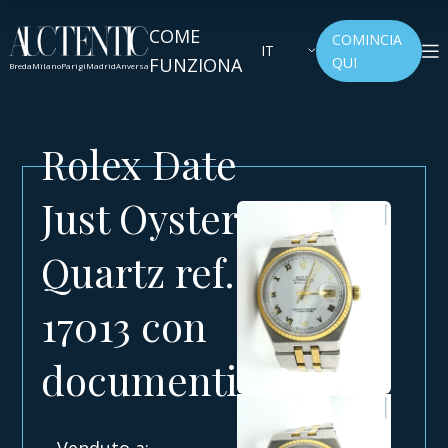
COME
COMINCIA
IT
FUNZIONA
QUI
Breda
Milano
Parigi
Madrid
Anversa
Rolex Date
Just Oyster
Quartz ref.
17013 con
documenti
Venduto a: