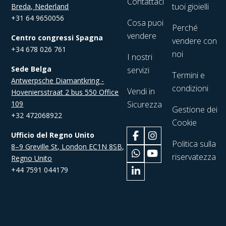
Contattaci
tuoi gioielli
Breda, Nederland
+31 64 9650056
Cosa puoi
Perché
vendere
Centro congressi Spagna
vendere con
+34 678 026 761
noi
I nostri
Sede Belga
servizi
Termini e
Antwerpsche Diamantkring -
condizioni
Vendi in
Hoveniersstraat 2 bus 550 Office
109
Sicurezza
Gestione dei
+32 472068922
Cookie
Ufficio del Regno Unito
Politica sulla
8–9 Greville St, London EC1N 8SB,
riservatezza
Regno Unito
+44 7591 044179