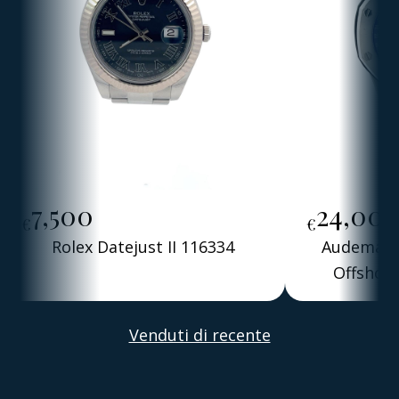
7,500
24,00
€
€
Rolex Datejust II 116334
Audemars 
Offshore
Alber
Venduti di recente