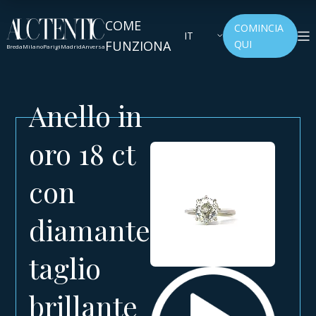
COME
COMINCIA
IT
FUNZIONA
QUI
Breda
Milano
Parigi
Madrid
Anversa
Anello in
oro 18 ct
con
diamante
taglio
brillante