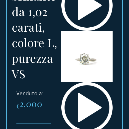
da 1,02
carati,
colore L,
purezza
VS
Venduto a:
2,000
€