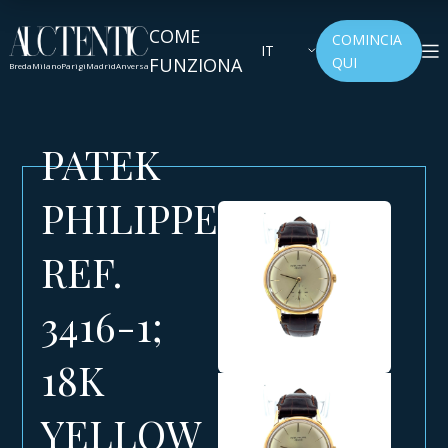
COME
COMINCIA
IT
FUNZIONA
QUI
Breda
Milano
Parigi
Madrid
Anversa
PATEK
PHILIPPE
REF.
3416-1;
18K
YELLOW