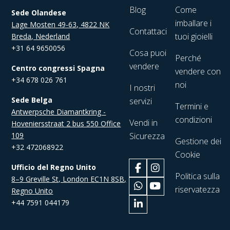
Blog
Come
Sede Olandese
imballare i
Lage Mosten 49-63, 4822 NK
Contattaci
tuoi gioielli
Breda, Nederland
+31 64 9650056
Cosa puoi
Perché
vendere
Centro congressi Spagna
vendere con
+34 678 026 761
noi
I nostri
Sede Belga
servizi
Termini e
Antwerpsche Diamantkring -
condizioni
Vendi in
Hoveniersstraat 2 bus 550 Office
109
Sicurezza
Gestione dei
+32 472068922
Cookie
Ufficio del Regno Unito
Politica sulla
8–9 Greville St, London EC1N 8SB,
riservatezza
Regno Unito
+44 7591 044179