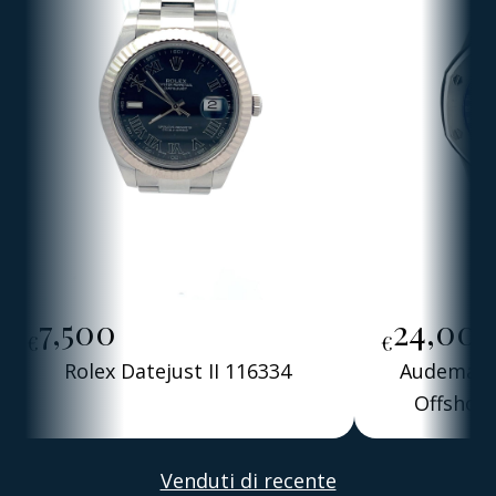
7,500
24,00
€
€
Rolex Datejust II 116334
Audemars 
Offshore
Alber
Venduti di recente