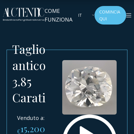
COME
COMINCIA
IT
FUNZIONA
QUI
Breda
Milano
Parigi
Madrid
Anversa
Taglio
antico
3.85
Carati
Venduto a:
15,200
€