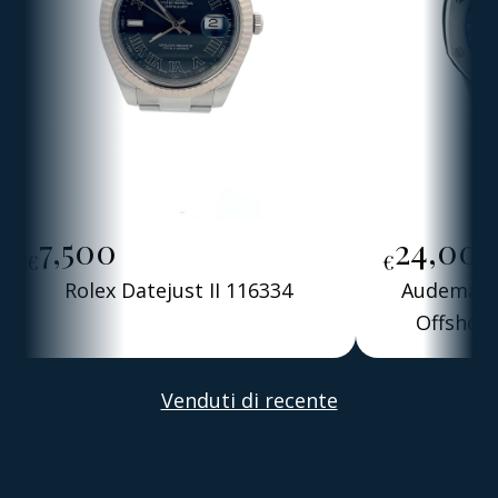
7,500
24,00
€
€
Rolex Datejust II 116334
Audemars 
Offshore
Alber
Venduti di recente