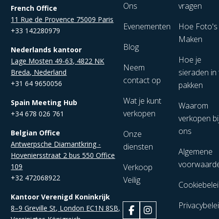
Ons
vragen
French Office
11 Rue de Provence 75009 Paris
Evenementen
Hoe Foto's
+33 142280979
Maken
Blog
Nederlands kantoor
Hoe je
Lage Mosten 49-63, 4822 NK
Neem
sieraden in 
Breda, Nederland
contact op
+31 64 9650056
pakken
Wat je kunt
Spain Meeting Hub
Waarom
verkopen
+34 678 026 761
verkopen bi
ons
Belgian Office
Onze
Antwerpsche Diamantkring -
diensten
Algemene
Hoveniersstraat 2 bus 550 Office
voorwaard
109
Verkoop
+32 472068922
Veilig
Cookiebele
Kantoor Verenigd Koninkrijk
Privacybele
8–9 Greville St, London EC1N 8SB,