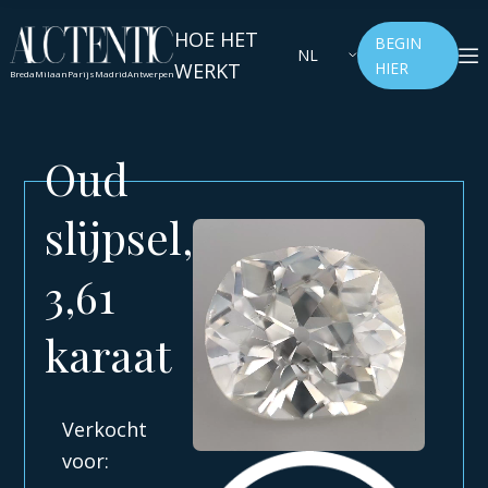
HOE HET
BEGIN
NL
WERKT
HIER
Breda
Milaan
Parijs
Madrid
Antwerpen
Oud
slijpsel,
3,61
karaat
Verkocht
voor: