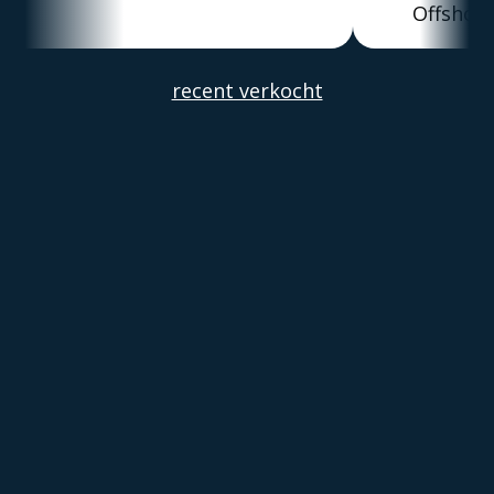
Offshore
Alber
recent verkocht