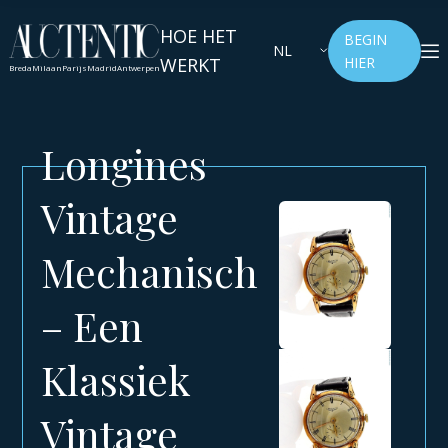
HOE HET
BEGIN
NL
WERKT
HIER
Breda
Milaan
Parijs
Madrid
Antwerpen
Longines
Vintage
Mechanisch
– Een
Klassiek
Vintage