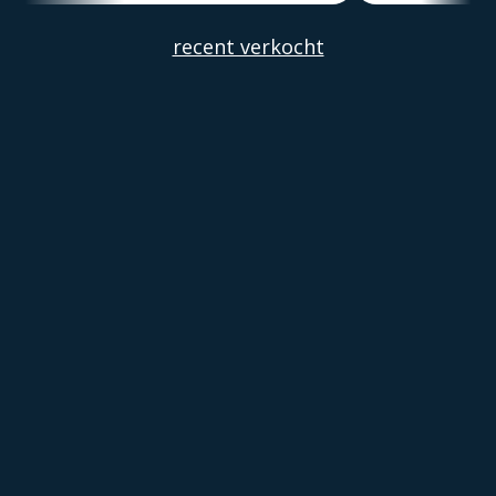
Alber
recent verkocht