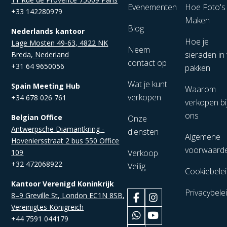
Evenementen
Hoe Foto's
+33 142280979
Maken
Blog
Nederlands kantoor
Hoe je
Lage Mosten 49-63, 4822 NK
Neem
sieraden in 
Breda, Nederland
contact op
+31 64 9650056
pakken
Wat je kunt
Spain Meeting Hub
Waarom
verkopen
+34 678 026 761
verkopen bi
ons
Belgian Office
Onze
Antwerpsche Diamantkring -
diensten
Algemene
Hoveniersstraat 2 bus 550 Office
voorwaard
109
Verkoop
+32 472068922
Veilig
Cookiebele
Kantoor Verenigd Koninkrijk
Privacybele
8–9 Greville St, London EC1N 8SB,
Vereinigtes Königreich
+44 7591 044179