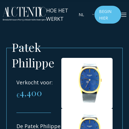
HOE HET
BEGIN
NL
WERKT
HIER
Breda
Milaan
Parijs
Madrid
Antwerpen
Patek
Philippe
Verkocht voor:
4,400
€
De Patek Philippe