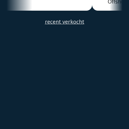
Offshore
Alber
recent verkocht