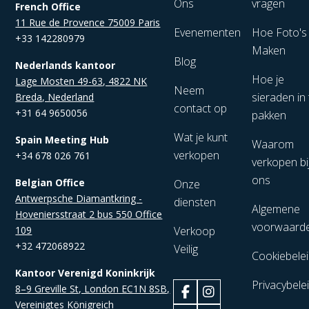
Ons
vragen
French Office
11 Rue de Provence 75009 Paris
Evenementen
Hoe Foto's
+33 142280979
Maken
Blog
Nederlands kantoor
Hoe je
Lage Mosten 49-63, 4822 NK
Neem
sieraden in 
Breda, Nederland
contact op
+31 64 9650056
pakken
Wat je kunt
Spain Meeting Hub
Waarom
verkopen
+34 678 026 761
verkopen bi
ons
Belgian Office
Onze
Antwerpsche Diamantkring -
diensten
Algemene
Hoveniersstraat 2 bus 550 Office
voorwaard
109
Verkoop
+32 472068922
Veilig
Cookiebele
Kantoor Verenigd Koninkrijk
Privacybele
8–9 Greville St, London EC1N 8SB,
Vereinigtes Königreich