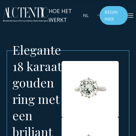
HOE HET
BEGIN
NL
WERKT
HIER
Breda
Milaan
Parijs
Madrid
Antwerpen
Elegante
18 karaat
gouden
ring met
een
briljant