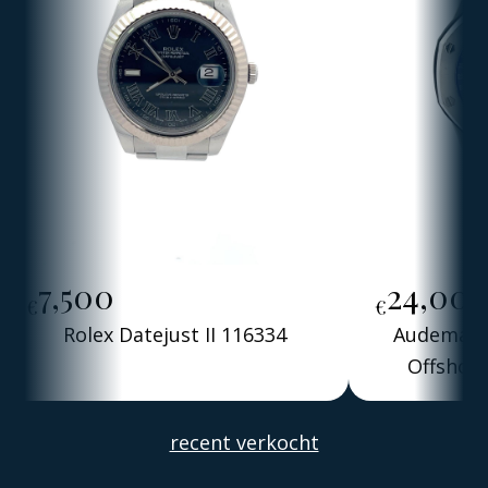
7,500
24,00
€
€
Rolex Datejust II 116334
Audemars 
Offshore
Alber
recent verkocht