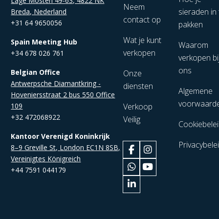
Lage Mosten 49-63, 4822 NK
Neem
sieraden in 
Breda, Nederland
contact op
+31 64 9650056
pakken
Wat je kunt
Spain Meeting Hub
Waarom
verkopen
+34 678 026 761
verkopen bi
ons
Belgian Office
Onze
Antwerpsche Diamantkring -
diensten
Algemene
Hoveniersstraat 2 bus 550 Office
voorwaard
109
Verkoop
+32 472068922
Veilig
Cookiebele
Kantoor Verenigd Koninkrijk
Privacybele
8–9 Greville St, London EC1N 8SB,
Vereinigtes Königreich
+44 7591 044179