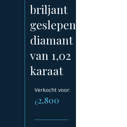
briljant
geslepen
diamant
van 1,02
karaat
Verkocht voor:
2,800
€