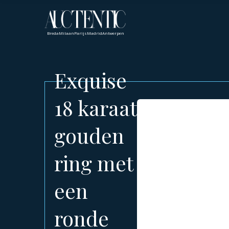
Breda
Milaan
Parijs
Madrid
Antwerpen
Exquise
18 karaat
gouden
ring met
een
ronde