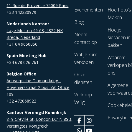
11 Rue de Provence 75009 Paris
Evenementen
Hoe Foto's
+33 142280979
Maken
Blog
Nederlands kantoor
Hoe je
Lage Mosten 49-63, 4822 NK
Neem
sieraden in 
Breda, Nederland
contact op
+31 64 9650056
pakken
Wat je kunt
Spain Meeting Hub
Waarom
verkopen
+34 678 026 761
verkopen bi
ons
Belgian Office
Onze
Antwerpsche Diamantkring -
diensten
Algemene
Hoveniersstraat 2 bus 550 Office
voorwaard
109
Verkoop
+32 472068922
Veilig
Cookiebele
Kantoor Verenigd Koninkrijk
Privacybele
8–9 Greville St, London EC1N 8SB,
Vereinigtes Königreich