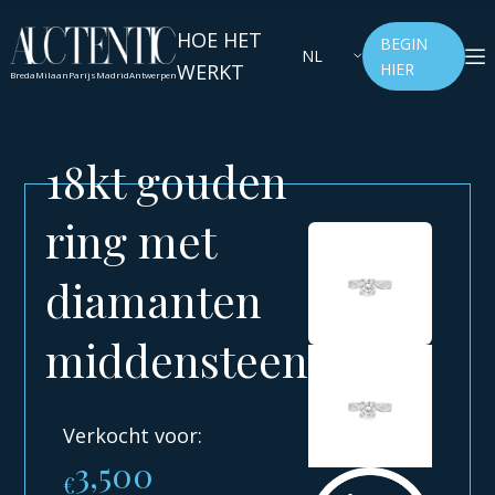
HOE HET
BEGIN
NL
WERKT
HIER
Breda
Milaan
Parijs
Madrid
Antwerpen
18kt gouden
ring met
diamanten
middensteen
Verkocht voor:
3,500
€