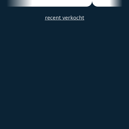
Alber
recent verkocht