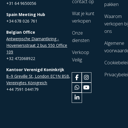
contact op
+31 64 9650056
pakken
Wat je kunt
Spain Meeting Hub
Waarom
verkopen
+34 678 026 761
verkopen bi
ons
Belgian Office
Onze
Antwerpsche Diamantkring -
diensten
Algemene
Hoveniersstraat 2 bus 550 Office
voorwaard
109
Verkoop
+32 472068922
Veilig
Cookiebele
Kantoor Verenigd Koninkrijk
Privacybele
8–9 Greville St, London EC1N 8SB,
Vereinigtes Königreich
+44 7591 044179