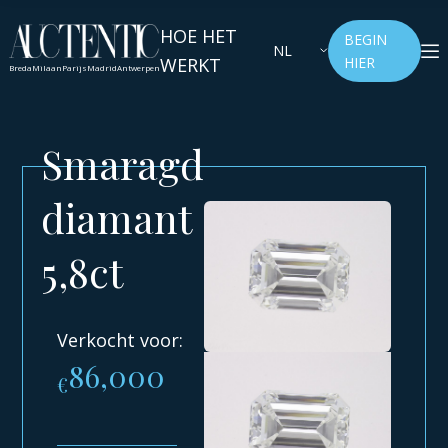
HOE HET
BEGIN
NL
WERKT
HIER
Breda
Milaan
Parijs
Madrid
Antwerpen
Smaragd
diamant
5,8ct
Verkocht voor:
86,000
€