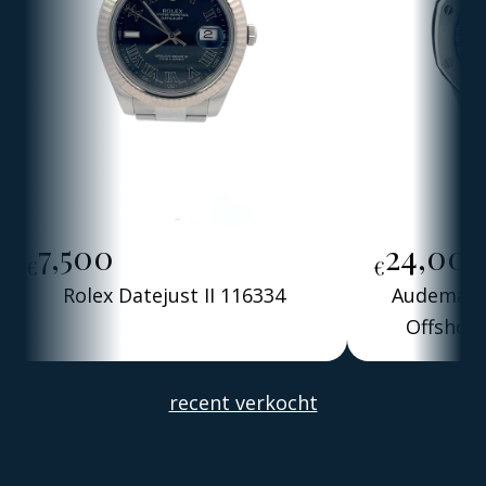
7,500
24,00
€
€
Rolex Datejust II 116334
Audemars 
Offshore
Alber
recent verkocht