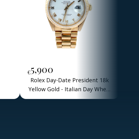
5,900
15
€
€
Rolex Day-Date President 18k
Ro
Yellow Gold - Italian Day Wheel
- Roman Dial