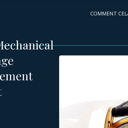
COMMENT CEL
Mechanical
age
vement
t