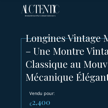
Breda
Milan
Paris
Madrid
Anvers
Longines Vintage 
– Une Montre Vint
Classique au Mou
Mécanique Élégan
Vendu pour:
2,400
€