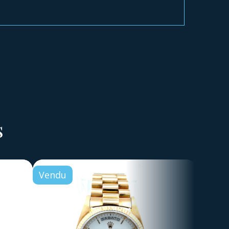
s
Vendu
Vend