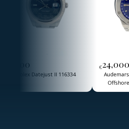
7,500
24,00
€
€
Rolex Datejust II 116334
Audemars 
Offshore
Alber