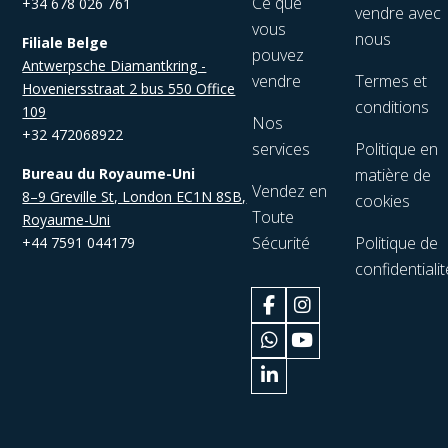
Ce que
+34 678 026 761
vendre avec
vous
nous
Filiale Belge
pouvez
Antwerpsche Diamantkring -
vendre
Termes et
Hoveniersstraat 2 bus 550 Office
conditions
109
Nos
+32 472068922
services
Politique en
Bureau du Royaume-Uni
matière de
Vendez en
8–9 Greville St, London EC1N 8SB,
cookies
Toute
Royaume-Uni
Sécurité
Politique de
+44 7591 044179
confidentialit