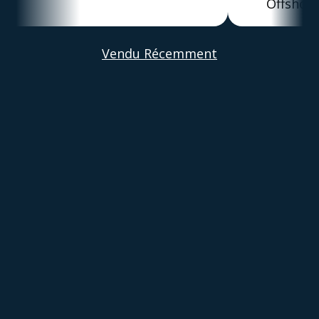
Offshore
Alber
Vendu Récemment