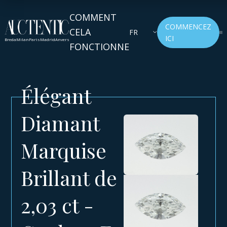
COMMENT
COMMENCEZ
CELA
FR
ICI
Breda
Milan
Paris
Madrid
Anvers
FONCTIONNE
Élégant
Diamant
Marquise
Brillant de
2,03 ct -