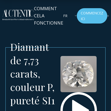
COMMENT
COMMENCEZ
CELA
FR
ICI
Breda
Milan
Paris
Madrid
Anvers
FONCTIONNE
Diamant
de 7,73
carats,
couleur P,
pureté SI1