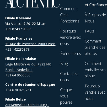
et Confianc
Comment
Cela
À Propos de
Filiale Italienne
Fonctionne
Nous
Via Albricci, 9 20122 Milan
+39 0249751300
Pourquoi
FAQs
vendre avec
Filiale Française
Comment
nous
11 Rue de Provence 75009 Paris
prendre des
+33 142280979
Événements
photos
Filiale Hollandaise
Blog
Comment
Lage Mosten 49-63, 4822 NK
emballer vos
Breda, Nederland
Contactez-
+31 64 9650056
bijoux
nous
Centre de réunion d'Espagne
Pourquoi
Ce que
+34 678 026 761
vendre avec
vous
nous
Filiale Belge
pouvez
Antwerpsche Diamantkring -