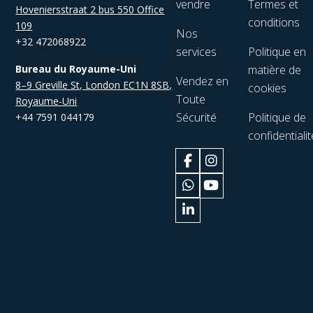
vendre
Termes et
Hoveniersstraat 2 bus 550 Office
conditions
109
Nos
+32 472068922
services
Politique en
Bureau du Royaume-Uni
matière de
Vendez en
8–9 Greville St, London EC1N 8SB,
cookies
Toute
Royaume-Uni
Sécurité
Politique de
+44 7591 044179
confidentialit