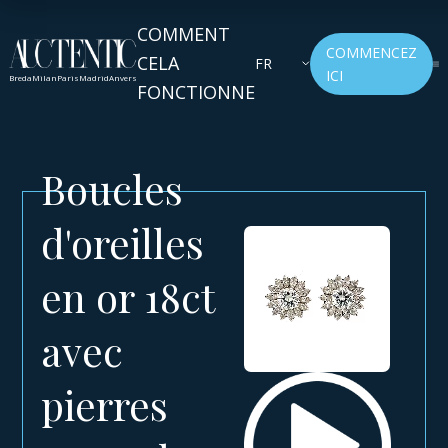
COMMENT
COMMENCEZ
CELA
FR
ICI
Breda
Milan
Paris
Madrid
Anvers
FONCTIONNE
Boucles
d'oreilles
en or 18ct
avec
pierres