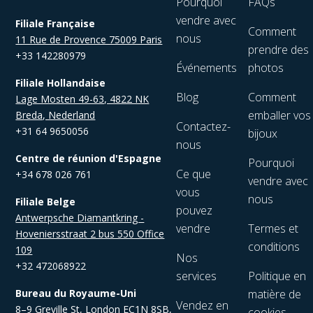
Pourquoi
FAQs
vendre avec
Filiale Française
Comment
nous
11 Rue de Provence 75009 Paris
prendre des
+33 142280979
Événements
photos
Filiale Hollandaise
Blog
Comment
Lage Mosten 49-63, 4822 NK
emballer vos
Breda, Nederland
Contactez-
+31 64 9650056
bijoux
nous
Centre de réunion d'Espagne
Pourquoi
Ce que
+34 678 026 761
vendre avec
vous
nous
Filiale Belge
pouvez
Antwerpsche Diamantkring -
vendre
Termes et
Hoveniersstraat 2 bus 550 Office
conditions
109
Nos
+32 472068922
services
Politique en
Bureau du Royaume-Uni
matière de
Vendez en
8–9 Greville St, London EC1N 8SB,
cookies