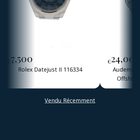
7,500
24,00
€
€
Rolex Datejust II 116334
Audemars 
Offshore
Alber
Vendu Récemment