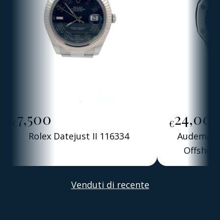
7,500
24,00
€
€
Rolex Datejust II 116334
Audemars 
Offshore
Alber
Venduti di recente