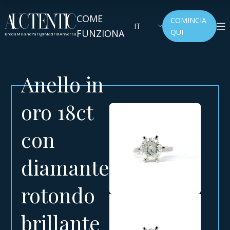
COME
COMINCIA
IT
FUNZIONA
QUI
Breda
Milano
Parigi
Madrid
Anversa
Anello in
oro 18ct
con
diamante
rotondo
brillante