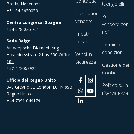
Contattaci
tuoi gioielli
Breda, Nederland
+31 64 9650056
Cosa puoi
Perché
vendere
Centro congressi Spagna
vendere con
+34 678 026 761
noi
I nostri
Sede Belga
servizi
Termini e
Antwerpsche Diamantkring -
condizioni
Vendi in
Hoveniersstraat 2 bus 550 Office
109
Sicurezza
Gestione dei
+32 472068922
Cookie
Ufficio del Regno Unito
Politica sulla
8–9 Greville St, London EC1N 8SB,
riservatezza
Regno Unito
+44 7591 044179