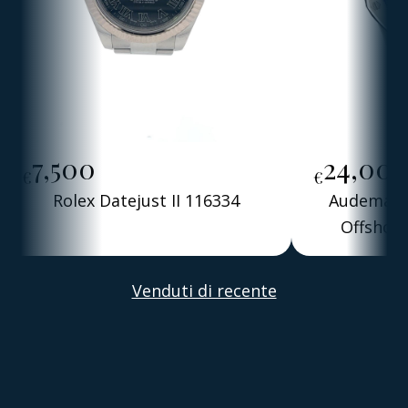
7,500
24,00
€
€
Rolex Datejust II 116334
Audemars 
Offshore
Alber
Venduti di recente