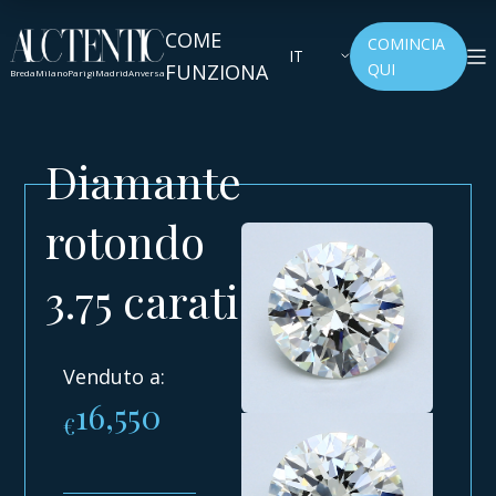
COME
COMINCIA
IT
FUNZIONA
QUI
Breda
Milano
Parigi
Madrid
Anversa
Diamante
rotondo
3.75 carati
Venduto a:
16,550
€