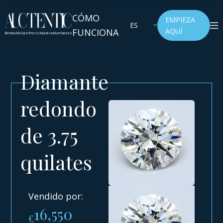
CÓMO
EMPIEZA
ES
FUNCIONA
AQUÍ
Breda
Milán
París
Madrid
Amberes
Diamante
redondo
de 3.75
quilates
Vendido por:
16,550
€