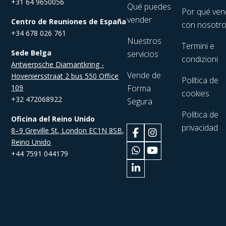
+31 64 9650056
Qué puedes
Por qué ven
vender
Centro de Reuniones de España
con nosotr
+34 678 026 761
Nuestros
Termini e
Sede Belga
servicios
condizioni
Antwerpsche Diamantkring -
Vende de
Hoveniersstraat 2 bus 550 Office
Política de
109
Forma
cookies
+32 472068922
Segura
Política de
Oficina del Reino Unido
privacidad
8–9 Greville St, London EC1N 8SB,
Reino Unido
+44 7591 044179