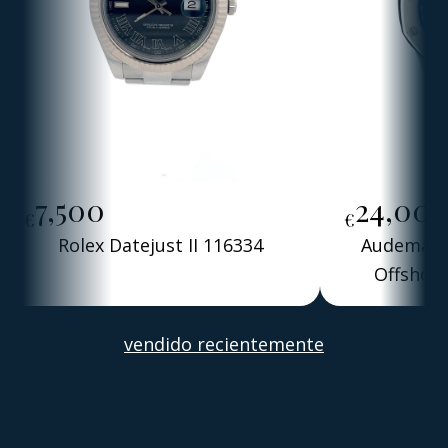
7,500
24,00
€
€
Rolex Datejust II 116334
Audemars 
Offshore
Alber
vendido recientemente