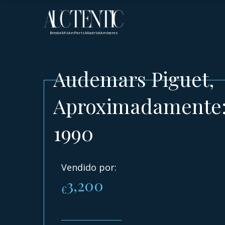
Breda
Milán
París
Madrid
Amberes
Audemars Piguet,
Aproximadamente
1990
Vendido por:
3,200
€