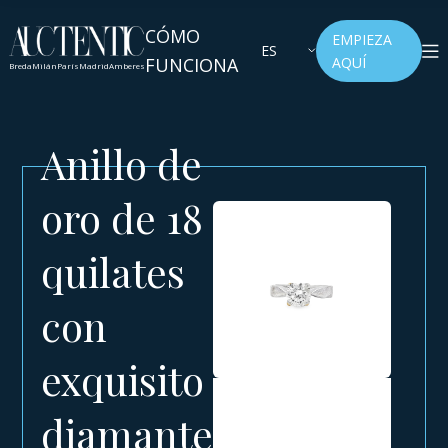
CÓMO
EMPIEZA
ES
FUNCIONA
AQUÍ
Breda
Milán
París
Madrid
Amberes
Anillo de
oro de 18
quilates
con
exquisito
diamante