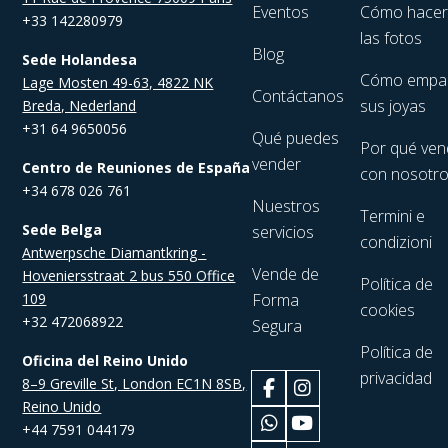
Eventos
Cómo hace
+33 142280979
las fotos
Blog
Sede Holandesa
Cómo empa
Lage Mosten 49-63, 4822 NK
Contáctanos
sus joyas
Breda, Nederland
+31 64 9650056
Qué puedes
Por qué ven
vender
Centro de Reuniones de España
con nosotr
+34 678 026 761
Nuestros
Termini e
Sede Belga
servicios
condizioni
Antwerpsche Diamantkring -
Vende de
Hoveniersstraat 2 bus 550 Office
Política de
109
Forma
cookies
+32 472068922
Segura
Política de
Oficina del Reino Unido
privacidad
8–9 Greville St, London EC1N 8SB,
Reino Unido
+44 7591 044179