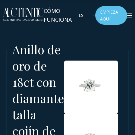
CÓMO
EMPIEZA
ES
FUNCIONA
AQUÍ
Breda
Milán
París
Madrid
Amberes
Anillo de
oro de
18ct con
diamante
talla
cojín de