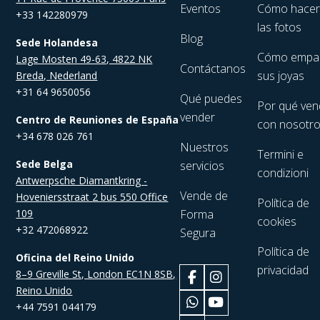
Eventos
Cómo hace
+33 142280979
las fotos
Blog
Sede Holandesa
Cómo empa
Lage Mosten 49-63, 4822 NK
Contáctanos
sus joyas
Breda, Nederland
+31 64 9650056
Qué puedes
Por qué ven
vender
Centro de Reuniones de España
con nosotr
+34 678 026 761
Nuestros
Termini e
Sede Belga
servicios
condizioni
Antwerpsche Diamantkring -
Vende de
Hoveniersstraat 2 bus 550 Office
Política de
109
Forma
cookies
+32 472068922
Segura
Política de
Oficina del Reino Unido
privacidad
8–9 Greville St, London EC1N 8SB,
Reino Unido
+44 7591 044179