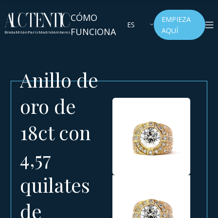
CÓMO
EMPIEZA
ES
FUNCIONA
AQUÍ
Breda
Milán
París
Madrid
Amberes
Anillo de
oro de
18ct con
4,57
quilates
de