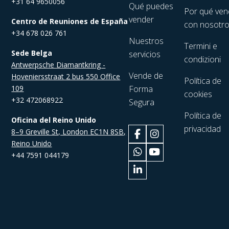
+31 64 9650056
Qué puedes
Por qué ven
vender
Centro de Reuniones de España
con nosotr
+34 678 026 761
Nuestros
Termini e
Sede Belga
servicios
condizioni
Antwerpsche Diamantkring -
Vende de
Hoveniersstraat 2 bus 550 Office
Política de
109
Forma
cookies
+32 472068922
Segura
Política de
Oficina del Reino Unido
privacidad
8–9 Greville St, London EC1N 8SB,
Reino Unido
+44 7591 044179