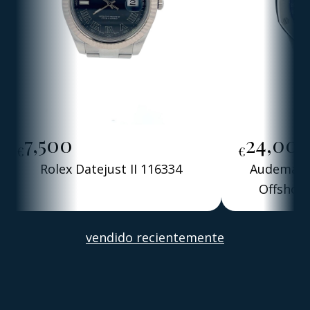
7,500
24,00
€
€
Rolex Datejust II 116334
Audemars 
Offshore
Alber
vendido recientemente