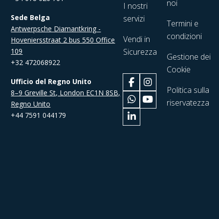
noi
I nostri
Sede Belga
servizi
Termini e
Antwerpsche Diamantkring -
condizioni
Vendi in
Hoveniersstraat 2 bus 550 Office
109
Sicurezza
Gestione dei
+32 472068922
Cookie
Ufficio del Regno Unito
Politica sulla
8–9 Greville St, London EC1N 8SB,
riservatezza
Regno Unito
+44 7591 044179