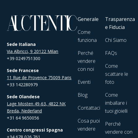
Generale
Trasparenza
e Fiducia
Come
funziona
Chi Siamo
Sede Italiana
Via Albricci, 9 20122 Milan
Perché
FAQs
+39 0249751300
vendere
Come
con noi
Sede Francese
scattare le
11 Rue de Provence 75009 Paris
Eventi
foto
+33 142280979
Blog
Come
Sede Olandese
imballare i
Lage Mosten 49-63, 4822 NK
Contattaci
tuoi gioielli
Breda, Nederland
+31 64 9650056
Cosa puoi
Perché
vendere
Centro congressi Spagna
vendere con
+34 678 026 761