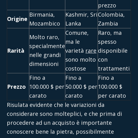
prezzo
Birmania,
Kashmir, Sri
Colombia,
Origine
Mozambico
Lanka
Zambia
Comune,
Raro, ma
Molto raro,
ma le
spesso
specialmente
Rarità
varietà
rare
disponibile
nelle grandi
sono molto
con
dimensioni
costose
trattamenti
Fino a
Fino a
Fino a
Prezzo
100.000 $ per
50.000 $ per
100.000 $
carato
carato
per carato
Risulata evidente che le variazioni da
considerare sono molteplici, e che prima di
procedere ad un acquisto è importante
conoscere bene la pietra, possibilmente