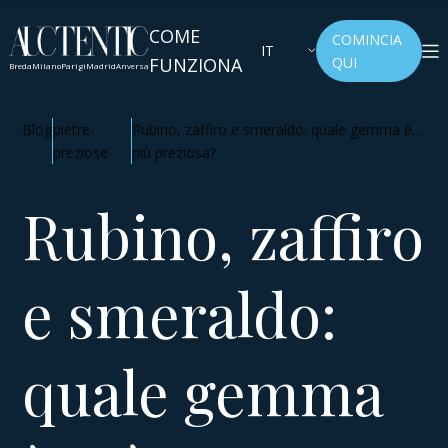
COME
COMINCIA
IT
FUNZIONA
QUI
Breda
Milano
Parigi
Madrid
Anversa
Blog
pietre-
Rubino, zaffiro e smeraldo: quale gemma è
preziose
più preziosa?
Rubino, zaffiro
e smeraldo:
quale gemma