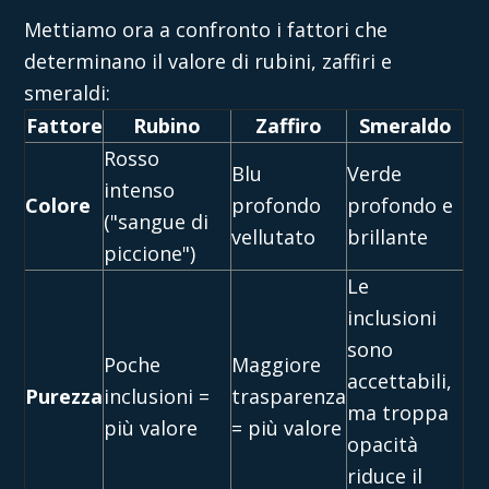
Mettiamo ora a confronto i fattori che
determinano il valore di rubini, zaffiri e
smeraldi:
Fattore
Rubino
Zaffiro
Smeraldo
Rosso
Blu
Verde
intenso
Colore
profondo
profondo e
("sangue di
vellutato
brillante
piccione")
Le
inclusioni
sono
Poche
Maggiore
accettabili,
Purezza
inclusioni =
trasparenza
ma troppa
più valore
= più valore
opacità
riduce il