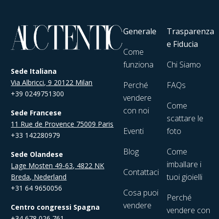
Generale
Trasparenza
e Fiducia
Come
funziona
Chi Siamo
Sede Italiana
Via Albricci, 9 20122 Milan
Perché
FAQs
+39 0249751300
vendere
Come
con noi
Sede Francese
scattare le
11 Rue de Provence 75009 Paris
Eventi
foto
+33 142280979
Blog
Come
Sede Olandese
imballare i
Lage Mosten 49-63, 4822 NK
Contattaci
tuoi gioielli
Breda, Nederland
+31 64 9650056
Cosa puoi
Perché
vendere
Centro congressi Spagna
vendere con
+34 678 026 761