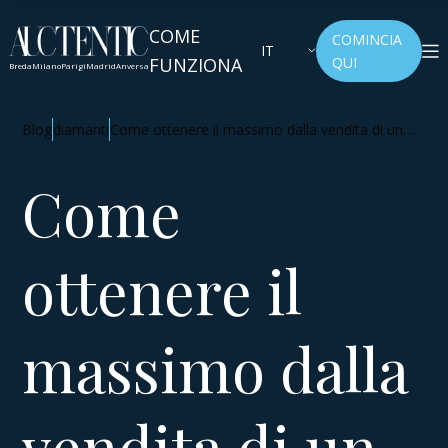
COME
COMINCIA
IT
FUNZIONA
QUI
Breda
Milano
Parigi
Madrid
Anversa
Blog
diamanti
Come ottenere il massimo dalla vendita di un
diamante?
Come
ottenere il
massimo dalla
vendita di un