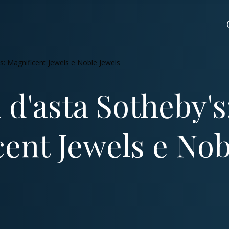
's: Magnificent Jewels e Noble Jewels
i d'asta Sotheby's
ent Jewels e Nob