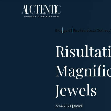
Breda
Milano
Parigi
Madrid
Anversa
Blog
gioielli
Risultati d'asta Sotheby
Risultat
Magnific
Jewels
2/14/2024|gioielli