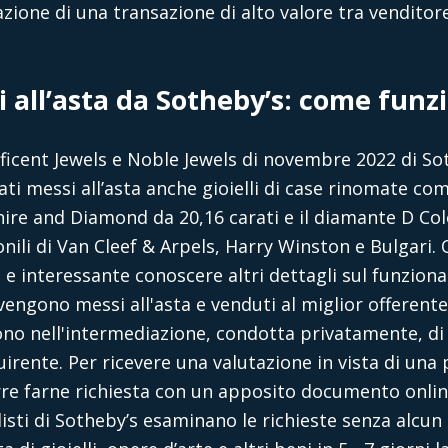
zione di una transazione di alto valore tra vendito
li all’asta da Sotheby’s: come funz
cent Jewels e Noble Jewels di novembre 2022 di Sot
tati messi all’asta anche gioielli di case rinomate come
re and Diamond da 20,16 carati e il diamante D Colo
ili di Van Cleef & Arpels, Harry Winston e Bulgari. O
 e interessante conoscere altri dettagli sul funziona
 vengono messi all'asta e venduti al miglior offerente
ono nell'intermediazione, condotta privatamente, di
irente. Per ricevere una valutazione in vista di una p
re farne richiesta con un apposito documento onlin
sti di Sotheby’s esaminano le richieste senza alcun 