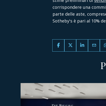
stime preliminari di
vendit
corrispondere una commiss
parte delle aste, comprese
Sotheby's è pari al 10% de
email
P