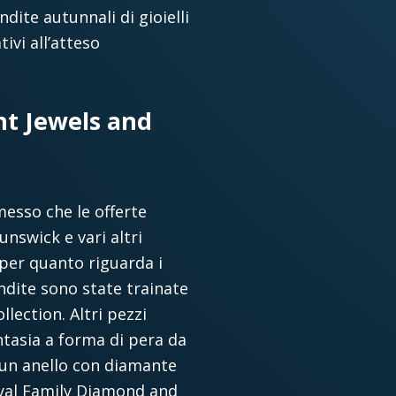
dite autunnali di gioielli
tivi all’atteso
nt Jewels and
messo che le offerte
unswick e vari altri
, per quanto riguarda i
endite sono state trainate
lection. Altri pezzi
ntasia a forma di pera da
e un anello con diamante
 Royal Family Diamond and