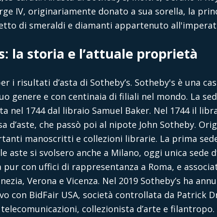
e IV, originariamente donato a sua sorella, la prin
etto di smeraldi e diamanti appartenuto all'imperat
: la storia e l’attuale proprietà
r i risultati d’asta di Sotheby’s. Sotheby's è una ca
suo genere e con centinaia di filiali nel mondo. La s
a nel 1744 dal libraio Samuel Baker. Nel 1744 il libra
casa d’aste, che passò poi al nipote John Sotheby. Or
tanti manoscritti e collezioni librarie. La prima sede
 le aste si svolsero anche a Milano, oggi unica sede d
 pur con uffici di rappresentanza a Roma, e associa
enezia, Verona e Vicenza. Nel 2019 Sotheby’s ha annu
ivo con BidFair USA, società controllata da Patrick D
telecomunicazioni, collezionista d’arte e filantropo. 