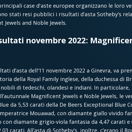
incipali case d'aste europee organizzano le loro ven
ono stati resi pubblici i risultati d’asta Sotheby’s rela
 Jewels and Noble Jewels.
isultati novembre 2022: Magnifice
ultati d’asta dell’11 novembre 2022 a Ginevra, va pre
storia della Royal Family inglese, della duchessa di Br
e nobili di tedeschi, olandesi e indiani. In particolare
ell’autunnale Magnificent Jewels e Noble Jewels, le v
lue da 5,53 carati della De Beers Exceptional Blue Col
 Imperatrice Mouawad, con diamante giallo vivido fa
lo con diamante grigio-viola fantasia da 4,47 carati 
,03 carati. All’asta di Sotheby’s, inoltre, c’erano il