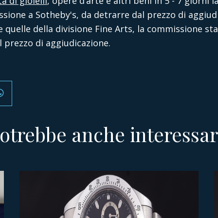
a di gioielli
, opere d’arte e altri beni in 5 - 7 giorni 
ione a Sotheby's, da detrarre dal prezzo di aggiud
 quelle della divisione Fine Arts, la commissione st
l prezzo di aggiudicazione.
otrebbe anche interessar