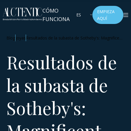
CÓMO
EMPIEZA
ES
FUNCIONA
AQUÍ
Breda
Milán
París
Madrid
Amberes
Blog
joyas
Resultados de la subasta de Sotheby's: Magnificent
Jewels y Noble Jewels
Resultados de
la subasta de
Sotheby's:
Magnificent