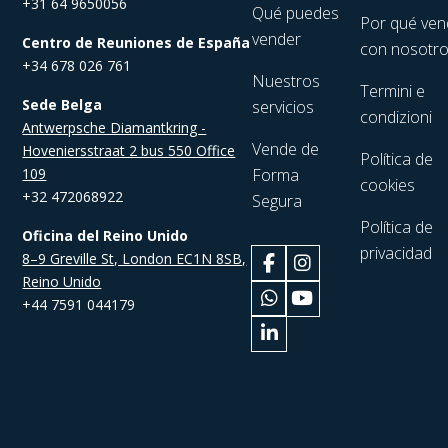
+31 64 9650056
Qué puedes
Por qué ven
vender
Centro de Reuniones de España
con nosotr
+34 678 026 761
Nuestros
Termini e
Sede Belga
servicios
condizioni
Antwerpsche Diamantkring -
Vende de
Hoveniersstraat 2 bus 550 Office
Política de
109
Forma
cookies
+32 472068922
Segura
Política de
Oficina del Reino Unido
privacidad
8–9 Greville St, London EC1N 8SB,
Reino Unido
+44 7591 044179