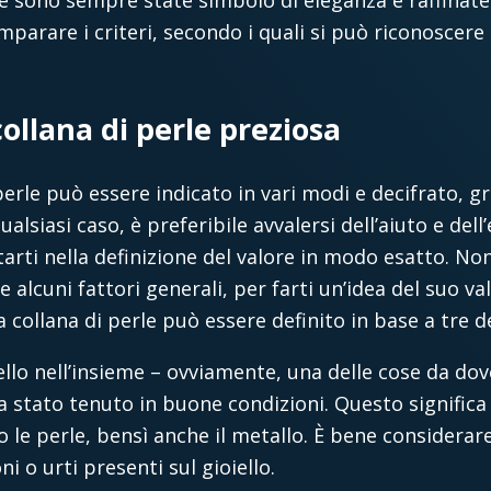
e sono sempre state simbolo di eleganza e raffinatez
arare i criteri, secondo i quali si può riconoscere i
ollana di perle preziosa
 perle può essere indicato in vari modi e decifrato, gr
qualsiasi caso, è preferibile avvalersi dell’aiuto e del
tarti nella definizione del valore in modo esatto. No
alcuni fattori generali, per farti un’idea del suo val
na collana di perle può essere definito in base a tre d
ello nell’insieme – ovviamente, una delle cose da dov
ia stato tenuto in buone condizioni. Questo significa
le perle, bensì anche il metallo. È bene considerar
ni o urti presenti sul gioiello.