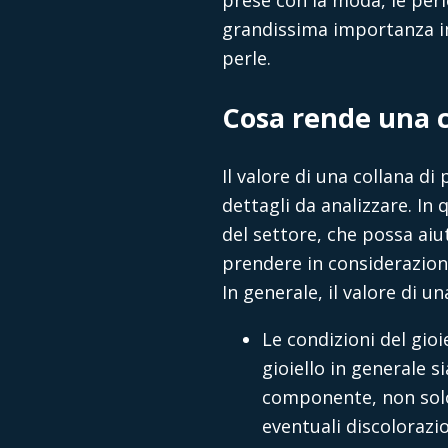
prese con la moda, le perl
grandissima importanza imp
perle.
Cosa rende una c
Il valore di una collana di
dettagli da analizzare. In 
del settore, che possa aiu
prendere in considerazione 
In generale, il valore di u
Le condizioni del gioi
gioiello in generale s
componente, non solo 
eventuali discolorazio