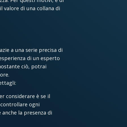
za. Per questi motivi, è di
l valore di una collana di
azie a una serie precisa di
l’esperienza di un esperto
nostante ciò, potrai
ore.
ettagli:
er considerare è se il
 controllare ogni
e anche la presenza di