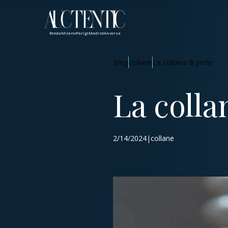
Breda
Milano
Parigi
Madrid
Anversa
Blog
collane
La collana di perle
La colla
2/14/2024|collane