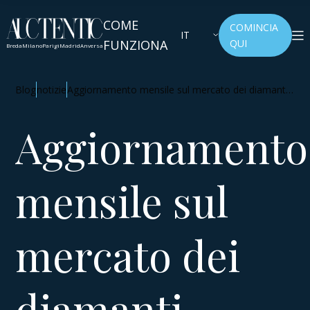
COME
COMINCIA
IT
FUNZIONA
QUI
Breda
Milano
Parigi
Madrid
Anversa
Blog
notizie
Aggiornamento mensile sul mercato dei diamanti -
Agosto 2025
Aggiornamento
mensile sul
mercato dei
diamanti -