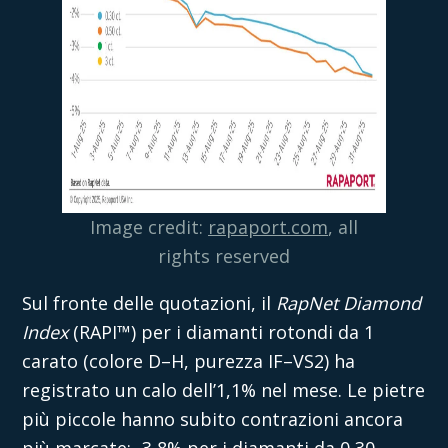
Image credit:
rapaport.com
, all
rights reserved
Sul fronte delle quotazioni, il
RapNet Diamond
Index
(RAPI™) per i diamanti rotondi da 1
carato (colore D–H, purezza IF–VS2) ha
registrato un calo dell’1,1% nel mese. Le pietre
più piccole hanno subito contrazioni ancora
più marcate: -3,8% per i diamanti da 0,30