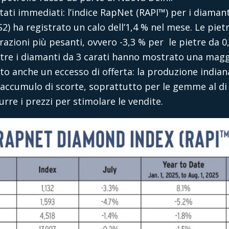
o stati immediati: l’indice RapNet (RAPI™) per i diaman
2) ha registrato un calo dell’1,4 % nel mese. Le piet
azioni più pesanti, ovvero -3,3 % per le pietre da 0,
tre i diamanti da 3 carati hanno mostrato una maggio
ato anche un eccesso di offerta: la produzione indian
accumulo di scorte, soprattutto per le gemme al di s
urre i prezzi per stimolare le vendite.