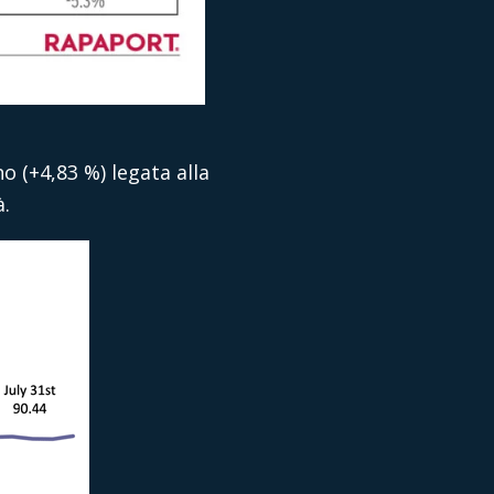
o (+4,83 %) legata alla
à.