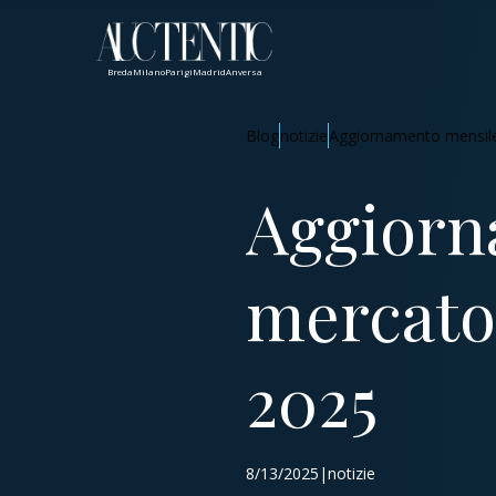
Breda
Milano
Parigi
Madrid
Anversa
Blog
notizie
Aggiornamento mensile 
Aggiorn
mercato 
2025
8/13/2025|notizie