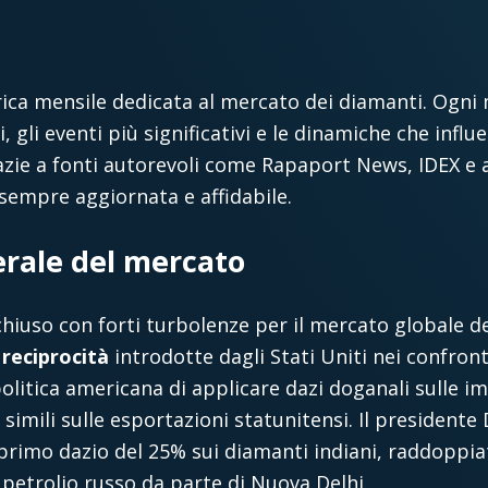
rica mensile dedicata al mercato dei diamanti. Ogni
i, gli eventi più significativi e le dinamiche che inf
zie a fonti autorevoli come Rapaport News, IDEX e alt
empre aggiornata e affidabile.
rale del mercato
è chiuso con forti turbolenze per il mercato globale 
i reciprocità
introdotte dagli Stati Uniti nei confronti 
 politica americana di applicare dazi doganali sulle 
simili sulle esportazioni statunitensi. Il president
 primo dazio del 25% sui diamanti indiani, raddoppiat
i petrolio russo da parte di Nuova Delhi.