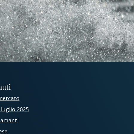
nuti
mercato
 luglio 2025
iamanti
ese